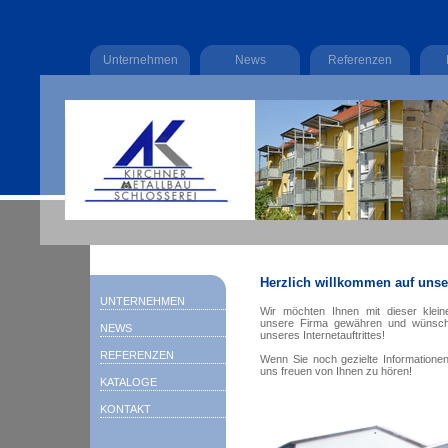
Unternehmen
News
Referenzen
Herzlich willkommen auf uns
UNTERNEHMEN
Wir möchten Ihnen mit dieser klei
unsere Firma gewähren und wünsch
NEWS
unseres Internetauftrittes!
REFERENZEN
Wenn Sie noch gezielte Informationen
uns freuen von Ihnen zu hören!
KATALOGE
KONTAKT